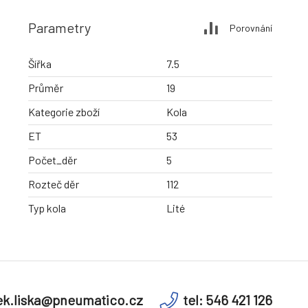
Parametry
Porovnání
Šířka
7.5
Průměr
19
Kategorie zboží
Kola
ET
53
Počet_děr
5
Rozteč děr
112
Typ kola
Lité
k.liska@pneumatico.cz
tel: 546 421 126