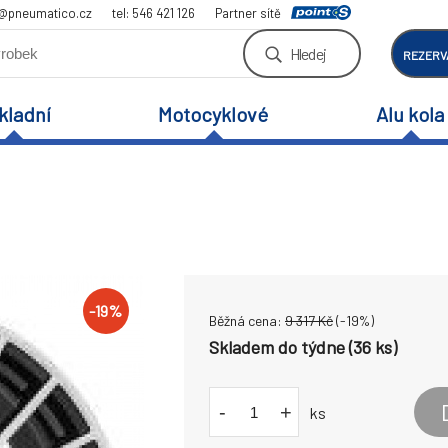
a@pneumatico.cz
tel: 546 421 126
Partner sítě
Hledej
REZERV
kladní
Motocyklové
Alu kola
-
19
%
Běžná cena:
9 317
Kč
(-
19
%)
Skladem do týdne (36 ks)
-
+
ks