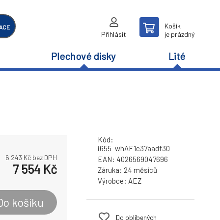
Košík
ACE
Přihlásit
je prázdný
Plechové disky
Lité
Kód:
i655_whAE1e37aadf30
6 243
Kč bez DPH
EAN:
4026569047696
7 554
Kč
Záruka:
24 měsíců
Výrobce:
AEZ
Do košíku
Do oblíbených