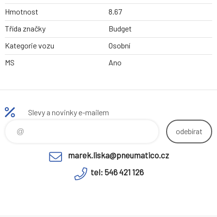
Hmotnost
8.67
Třída značky
Budget
Kategorie vozu
Osobní
MS
Ano
Slevy a novinky e-mailem
odebírat
marek.liska@pneumatico.cz
tel: 546 421 126