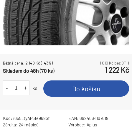
Běžná cena:
2 148
Kč
(-
43
%)
1 010
Kč bez DPH
1 222
Kč
Skladem do 48h (70 ks)
-
+
Do košíku
ks
Kód:
i655_tyAP5fe968bf
EAN:
6924064107618
Záruka:
24 měsíců
Výrobce:
Aplus