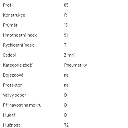
Profil
65
Konstrukce
R
Průměr
15
Hmotnostní index
91
Rychlostní index
T
Období
Zimní
Kategorie zboží
Pneumatiky
Dojezdová
ne
Protektor
ne
Valivý odpor
D
Přilnavost na mokru
D
Hluk tř.
B
Hlučnost
72