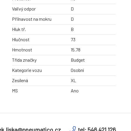
Valivý odpor
D
Přilnavost na mokru
D
Hluk tř.
B
Hlučnost
73
Hmotnost
15.78
Třída značky
Budget
Kategorie vozu
Osobní
Zesílená
XL
MS
Ano
k.liska@pneumatico.cz
tel: 546 421 126