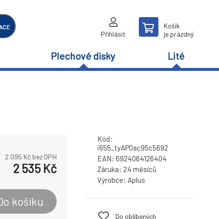
Košík
ACE
Přihlásit
je prázdný
Plechové disky
Lité
Kód:
i655_tyAP0ac95c5692
2 095
Kč bez DPH
EAN:
6924064126404
2 535
Kč
Záruka:
24 měsíců
Výrobce:
Aplus
Do košíku
Do oblíbených