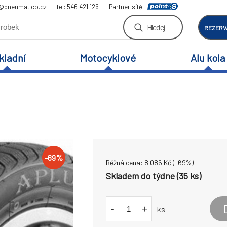
a@pneumatico.cz
tel: 546 421 126
Partner sítě
Hledej
REZERV
kladní
Motocyklové
Alu kola
-
69
%
Běžná cena:
8 086
Kč
(-
69
%)
Skladem do týdne (35 ks)
-
+
ks