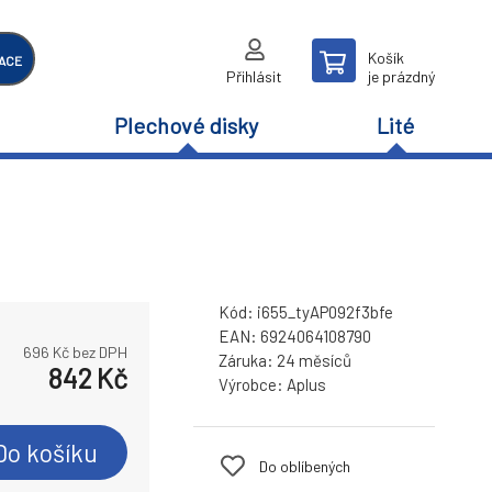
Košík
ACE
Přihlásit
je prázdný
Plechové disky
Lité
Kód:
i655_tyAP092f3bfe
EAN:
6924064108790
696
Kč bez DPH
Záruka:
24 měsíců
842
Kč
Výrobce:
Aplus
Do košíku
Do oblíbených