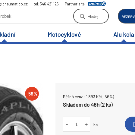
a@pneumatico.cz
tel: 546 421 126
Partner sítě
Hledej
REZERV
kladní
Motocyklové
Alu kola
-
56
%
Běžná cena:
1 893
Kč
(-
56
%)
Skladem do 48h (2 ks)
-
+
ks