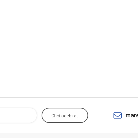
mare
Chci
odebírat