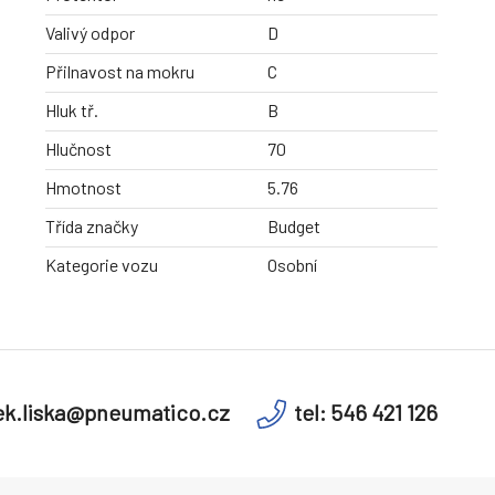
Valivý odpor
D
Přilnavost na mokru
C
Hluk tř.
B
Hlučnost
70
Hmotnost
5.76
Třída značky
Budget
Kategorie vozu
Osobní
k.liska@pneumatico.cz
tel: 546 421 126