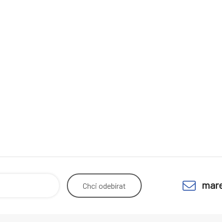
mare
Chci
odebírat