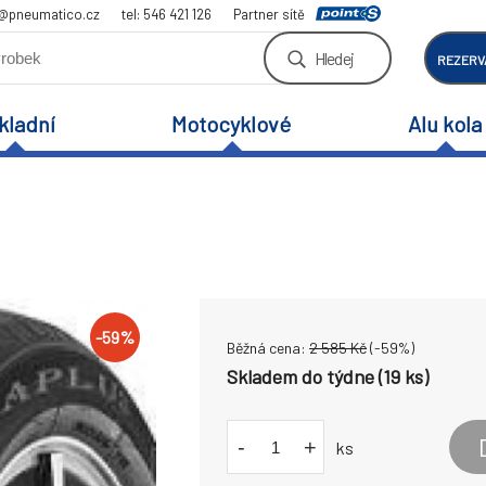
a@pneumatico.cz
tel: 546 421 126
Partner sítě
Hledej
REZERV
kladní
Motocyklové
Alu kola
-
59
%
Běžná cena:
2 585
Kč
(-
59
%)
Skladem do týdne (19 ks)
-
+
ks