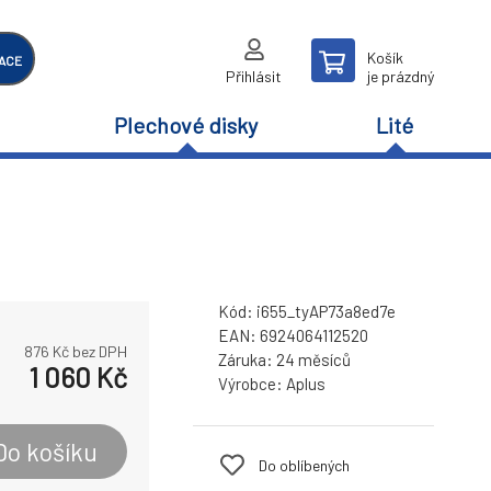
Košík
ACE
Přihlásit
je prázdný
Plechové disky
Lité
Kód:
i655_tyAP73a8ed7e
EAN:
6924064112520
876
Kč bez DPH
Záruka:
24 měsíců
1 060
Kč
Výrobce:
Aplus
Do košíku
Do oblíbených