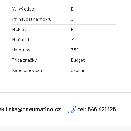
Valivý odpor
D
Přilnavost na mokru
C
Hluk tř.
B
Hlučnost
71
Hmotnost
7.59
Třída značky
Budget
Kategorie vozu
Osobní
k.liska@pneumatico.cz
tel: 546 421 126