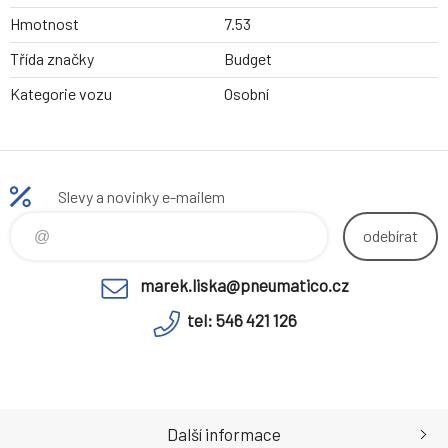
Hmotnost
7.53
Třída značky
Budget
Kategorie vozu
Osobní
Slevy a novinky e-mailem
odebírat
marek.liska@pneumatico.cz
tel: 546 421 126
Další informace