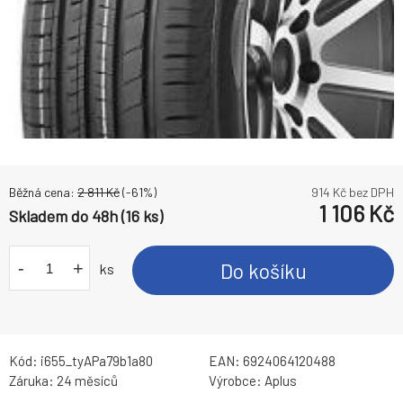
Běžná cena:
2 811
Kč
(-
61
%)
914
Kč bez DPH
1 106
Kč
Skladem do 48h (16 ks)
-
+
Do košíku
ks
Kód:
i655_tyAPa79b1a80
EAN:
6924064120488
Záruka:
24 měsíců
Výrobce:
Aplus