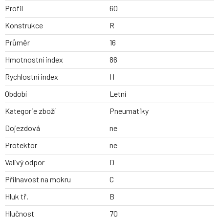
Profil
60
Konstrukce
R
Průměr
16
Hmotnostní index
86
Rychlostní index
H
Období
Letní
Kategorie zboží
Pneumatiky
Dojezdová
ne
Protektor
ne
Valivý odpor
D
Přilnavost na mokru
C
Hluk tř.
B
Hlučnost
70