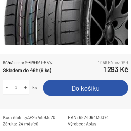
Běžná cena:
2 879
Kč
(-
55
%)
1 069
Kč bez DPH
1 293
Kč
Skladem do 48h (8 ks)
-
+
Do košíku
ks
Kód:
i655_tyAP257e593c20
EAN:
6924064130074
Záruka:
24 měsíců
Výrobce:
Aplus