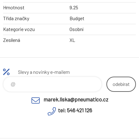
Hmotnost
9.25
Třída značky
Budget
Kategorie vozu
Osobní
Zesílená
XL
Slevy a novinky e-mailem
odebírat
marek.liska@pneumatico.cz
tel: 546 421 126