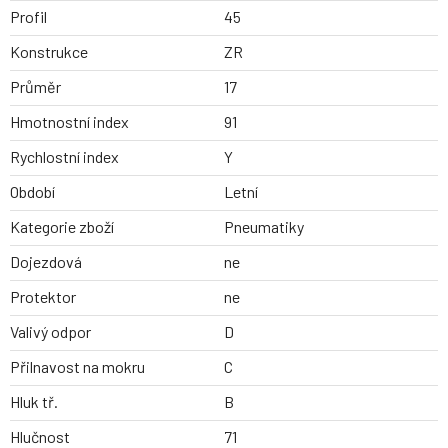
Profil
45
Konstrukce
ZR
Průměr
17
Hmotnostní index
91
Rychlostní index
Y
Období
Letní
Kategorie zboží
Pneumatiky
Dojezdová
ne
Protektor
ne
Valivý odpor
D
Přilnavost na mokru
C
Hluk tř.
B
Hlučnost
71