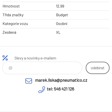
Hmotnost
12.99
Třída značky
Budget
Kategorie vozu
Osobní
Zesílená
XL
Slevy a novinky e-mailem
odebírat
marek.liska@pneumatico.cz
tel: 546 421 126