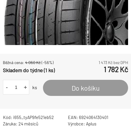
Běžná cena:
4 060
Kč
(-
56
%)
1 473
Kč bez DPH
1 782
Kč
Skladem do týdne (1 ks)
-
+
Do košíku
ks
Kód:
i655_tyAP9fe521eb52
EAN:
6924064130401
Záruka:
24 měsíců
Výrobce:
Aplus