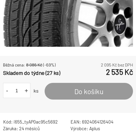
Běžná cena:
8 086
Kč
(-
69
%)
2 095
Kč bez DPH
2 535
Kč
Skladem do týdne (27 ks)
-
+
Do košíku
ks
Kód:
i655_tyAP0ac95c5692
EAN:
6924064126404
Záruka:
24 měsíců
Výrobce:
Aplus