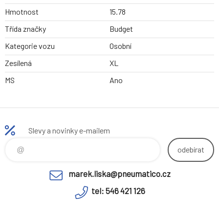
Hmotnost
15.78
Třída značky
Budget
Kategorie vozu
Osobní
Zesílená
XL
MS
Ano
Slevy a novinky e-mailem
odebírat
marek.liska@pneumatico.cz
tel: 546 421 126