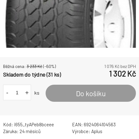
Běžná cena:
3 233
Kč
(-
60
%)
1 076
Kč bez DPH
1 302
Kč
Skladem do týdne (31 ks)
-
+
Do košíku
ks
Kód:
i655_tyAPeb8bceee
EAN:
6924064104563
Záruka:
24 měsíců
Výrobce:
Aplus