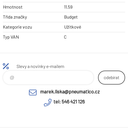
Hmotnost
11.59
Třída značky
Budget
Kategorie vozu
Užitkové
Typ VAN
C
Slevy a novinky e-mailem
odebírat
marek.liska@pneumatico.cz
tel: 546 421 126