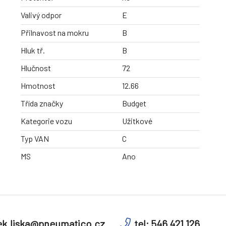
Valivý odpor
E
Přilnavost na mokru
B
Hluk tř.
B
Hlučnost
72
Hmotnost
12.66
Třída značky
Budget
Kategorie vozu
Užitkové
Typ VAN
C
MS
Ano
k.liska@pneumatico.cz
tel: 546 421 126