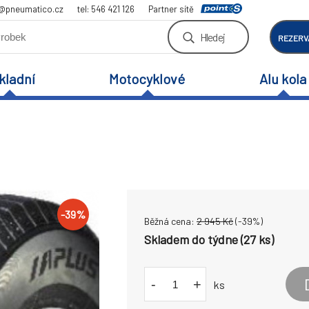
a@pneumatico.cz
tel: 546 421 126
Partner sítě
Hledej
REZERV
kladní
Motocyklové
Alu kola
-
39
%
Běžná cena:
2 945
Kč
(-
39
%)
Skladem do týdne (27 ks)
-
+
ks