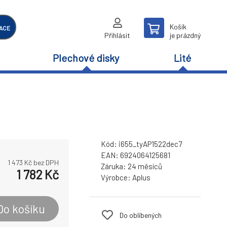
Košík
ACE
Přihlásit
je prázdný
Plechové disky
Lité
Kód:
i655_tyAP1522dec7
EAN:
6924064125681
1 473
Kč bez DPH
Záruka:
24 měsíců
1 782
Kč
Výrobce:
Aplus
Do košíku
Do oblíbených