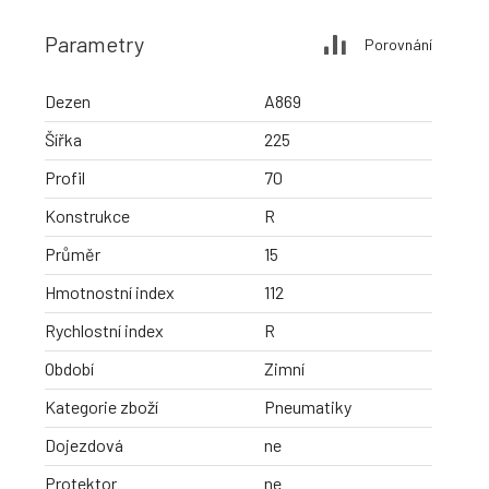
Parametry
Porovnání
Dezen
A869
Šířka
225
Profil
70
Konstrukce
R
Průměr
15
Hmotnostní index
112
Rychlostní index
R
Období
Zimní
Kategorie zboží
Pneumatiky
Dojezdová
ne
Protektor
ne