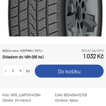
Běžná cena:
2 371
Kč
(-
56
%)
853
Kč bez DPH
1 032
Kč
Skladem do 48h (66 ks)
-
+
Do košíku
ks
Kód:
i655_tyAP5f54f384
EAN:
6924064112728
Záruka:
24 měsíců
Výrobce:
Aplus