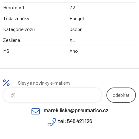
Hmotnost
7.3
Třída značky
Budget
Kategorie vozu
Osobní
Zesílená
XL
MS
Ano
Slevy a novinky e-mailem
odebírat
marek.liska@pneumatico.cz
tel: 546 421 126