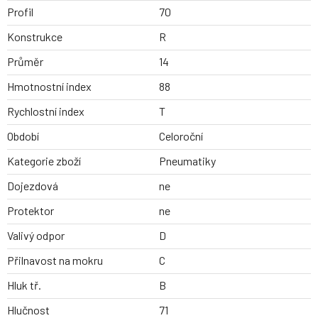
Profil
70
Konstrukce
R
Průměr
14
Hmotnostní index
88
Rychlostní index
T
Období
Celoroční
Kategorie zboží
Pneumatiky
Dojezdová
ne
Protektor
ne
Valivý odpor
D
Přilnavost na mokru
C
Hluk tř.
B
Hlučnost
71