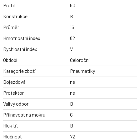
Profil
50
Konstrukce
R
Průměr
15
Hmotnostní index
82
Rychlostní index
V
Období
Celoroční
Kategorie zboží
Pneumatiky
Dojezdová
ne
Protektor
ne
Valivý odpor
D
Přilnavost na mokru
C
Hluk tř.
B
Hlučnost
72