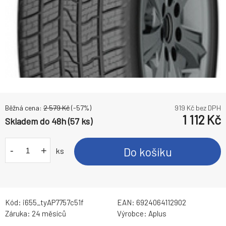
Běžná cena:
2 579
Kč
(-
57
%)
919
Kč bez DPH
1 112
Kč
Skladem do 48h (57 ks)
-
+
Do košíku
ks
Kód:
i655_tyAP7757c51f
EAN:
6924064112902
Záruka:
24 měsíců
Výrobce:
Aplus