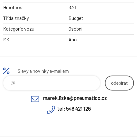
Hmotnost
8.21
Třída značky
Budget
Kategorie vozu
Osobní
MS
Ano
Slevy a novinky e-mailem
odebírat
marek.liska@pneumatico.cz
tel: 546 421 126