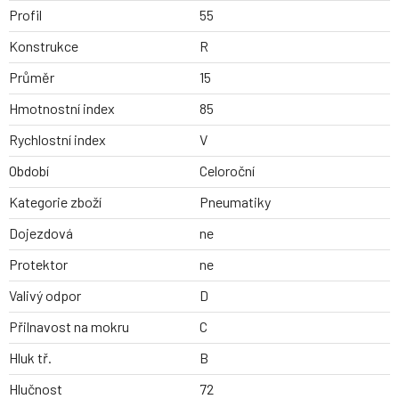
Profil
55
Konstrukce
R
Průměr
15
Hmotnostní index
85
Rychlostní index
V
Období
Celoroční
Kategorie zboží
Pneumatiky
Dojezdová
ne
Protektor
ne
Valivý odpor
D
Přilnavost na mokru
C
Hluk tř.
B
Hlučnost
72