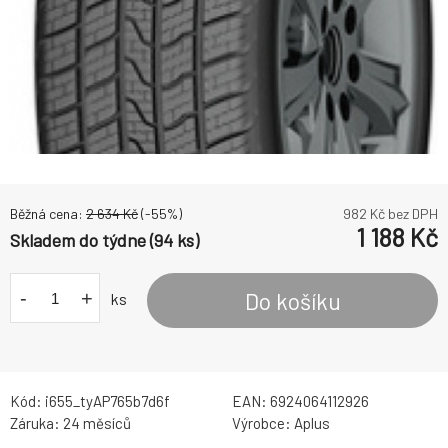
Běžná cena:
2 634
Kč
(-
55
%)
982
Kč bez DPH
1 188
Kč
Skladem do týdne (94 ks)
-
+
Do košíku
ks
Kód:
i655_tyAP765b7d6f
EAN:
6924064112926
Záruka:
24 měsíců
Výrobce:
Aplus