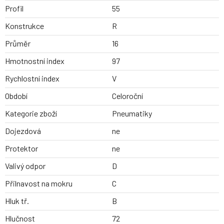
Profil
55
Konstrukce
R
Průměr
16
Hmotnostní index
97
Rychlostní index
V
Období
Celoroční
Kategorie zboží
Pneumatiky
Dojezdová
ne
Protektor
ne
Valivý odpor
D
Přilnavost na mokru
C
Hluk tř.
B
Hlučnost
72