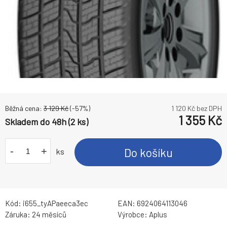
Běžná cena:
3 129
Kč
(-
57
%)
1 120
Kč bez DPH
1 355
Kč
Skladem do 48h (2 ks)
-
+
Do košíku
ks
Kód:
i655_tyAPaeeca3ec
EAN:
6924064113046
Záruka:
24 měsíců
Výrobce:
Aplus