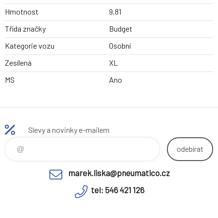
Hmotnost
9.81
Třída značky
Budget
Kategorie vozu
Osobní
Zesílená
XL
MS
Ano
Slevy a novinky e-mailem
odebírat
marek.liska@pneumatico.cz
tel: 546 421 126