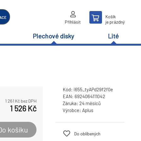
Košík
ACE
Přihlásit
je prázdný
Plechové disky
Lité
Kód:
i655_tyAPd29f2f0e
EAN:
6924064111042
1 261
Kč bez DPH
Záruka:
24 měsíců
1 526
Kč
Výrobce:
Aplus
Do košíku
Do oblíbených