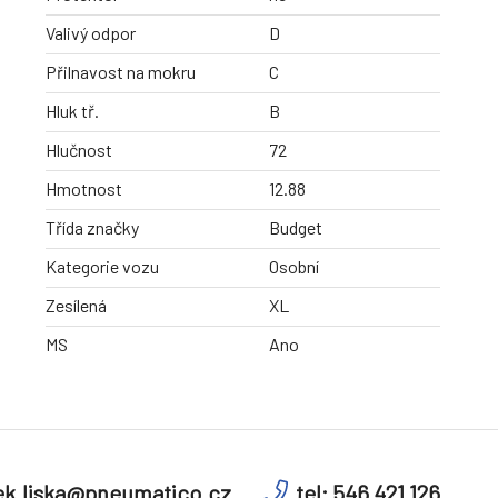
Valivý odpor
D
Přilnavost na mokru
C
Hluk tř.
B
Hlučnost
72
Hmotnost
12.88
Třída značky
Budget
Kategorie vozu
Osobní
Zesílená
XL
MS
Ano
k.liska@pneumatico.cz
tel: 546 421 126