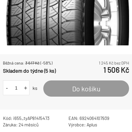
Běžná cena:
3 617
Kč
(-
58
%)
1 245
Kč bez DPH
1 506
Kč
Skladem do týdne (5 ks)
-
+
Do košíku
ks
Kód:
i655_tyAP81415473
EAN:
6924064107939
Záruka:
24 měsíců
Výrobce:
Aplus