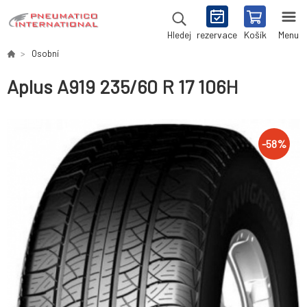
rezervace
Košík
Menu
Hledej
Osobní
Aplus A919 235/60 R 17 106H
-
58
%