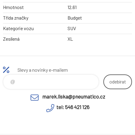
Hmotnost
12.61
Třída značky
Budget
Kategorie vozu
SUV
Zesílená
XL
Slevy a novinky e-mailem
odebírat
marek.liska@pneumatico.cz
tel: 546 421 126