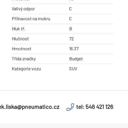
Valivý odpor
C
Přilnavost na mokru
C
Hluk tř.
B
Hlučnost
72
Hmotnost
16.37
Třída značky
Budget
Kategorie vozu
SUV
k.liska@pneumatico.cz
tel: 546 421 126