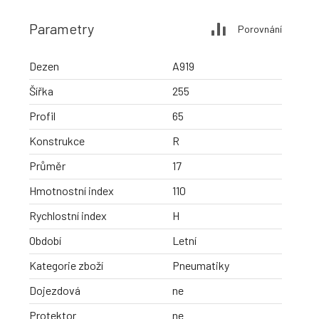
Parametry
Porovnání
Dezen
A919
Šířka
255
Profil
65
Konstrukce
R
Průměr
17
Hmotnostní index
110
Rychlostní index
H
Období
Letní
Kategorie zboží
Pneumatiky
Dojezdová
ne
Protektor
ne