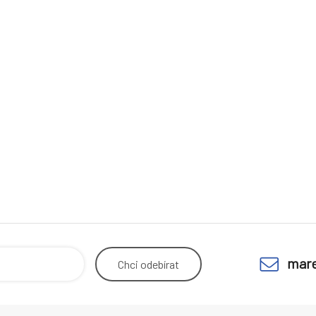
mare
Chci
odebírat