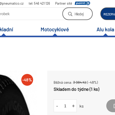
a@pneumatico.cz
tel: 546 421 126
Partner sítě
Hledej
REZERV
kladní
Motocyklové
Alu kola
-
48
%
Běžná cena:
3 984
Kč
(-
48
%)
Skladem do týdne (1 ks)
-
+
ks