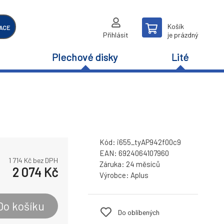
Košík
ACE
Přihlásit
je prázdný
Plechové disky
Lité
Kód:
i655_tyAP942f00c9
EAN:
6924064107960
1 714
Kč bez DPH
Záruka:
24 měsíců
2 074
Kč
Výrobce:
Aplus
Do košíku
Do oblíbených