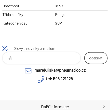
Hmotnost
18.57
Třída značky
Budget
Kategorie vozu
SUV
Slevy a novinky e-mailem
odebírat
marek.liska@pneumatico.cz
tel: 546 421 126
Další informace