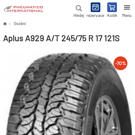
rezervace
Košík
Menu
Hledej
Osobní
Aplus A929 A/T 245/75 R 17 121S
-
70
%