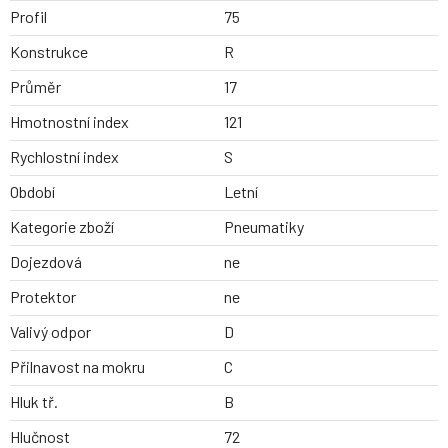
Profil
75
Konstrukce
R
Průměr
17
Hmotnostní index
121
Rychlostní index
S
Období
Letní
Kategorie zboží
Pneumatiky
Dojezdová
ne
Protektor
ne
Valivý odpor
D
Přilnavost na mokru
C
Hluk tř.
B
Hlučnost
72