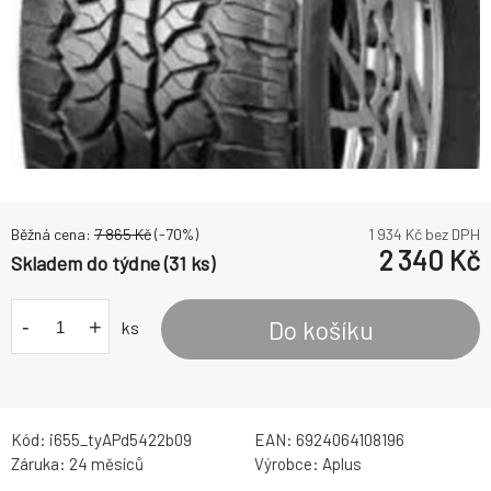
Běžná cena:
7 865
Kč
(-
70
%)
1 934
Kč bez DPH
2 340
Kč
Skladem do týdne (31 ks)
-
+
Do košíku
ks
Kód:
i655_tyAPd5422b09
EAN:
6924064108196
Záruka:
24 měsíců
Výrobce:
Aplus