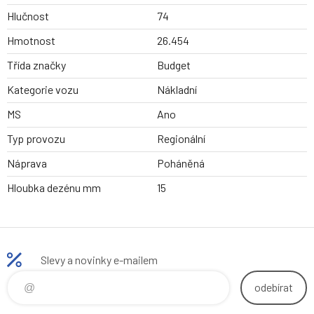
Hlučnost
74
Hmotnost
26.454
Třída značky
Budget
Kategorie vozu
Nákladní
MS
Ano
Typ provozu
Regionální
Náprava
Poháněná
Hloubka dezénu mm
15
Slevy a novinky e-mailem
odebírat