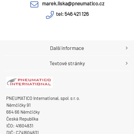
marek.liska@pneumatico.cz
tel: 546 421 126
Další informace
Textové stránky
PNEUMATICO International, spol. s r. o.
Němčičky 91
664 66 Němčičky
Česká Republika
IČO: 41604831
DIČ: CZ41604831