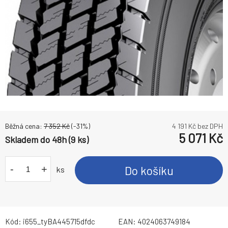
Běžná cena:
7 352
Kč
(-
31
%)
4 191
Kč bez DPH
5 071
Kč
Skladem do 48h (9 ks)
-
+
Do košíku
ks
Kód:
i655_tyBA445715dfdc
EAN:
4024063749184