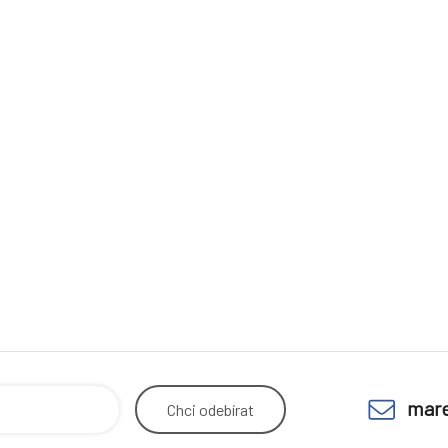
mare
Chci
odebírat