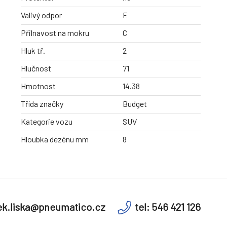
Valivý odpor
E
Přilnavost na mokru
C
Hluk tř.
2
Hlučnost
71
Hmotnost
14.38
Třída značky
Budget
Kategorie vozu
SUV
Hloubka dezénu mm
8
k.liska@pneumatico.cz
tel: 546 421 126