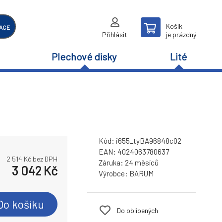
Košík
ACE
Přihlásit
je prázdný
Plechové disky
Lité
Kód:
i655_tyBA96848c02
EAN:
4024063780637
2 514
Kč bez DPH
Záruka:
24 měsíců
3 042
Kč
Výrobce:
BARUM
Do košíku
Do oblíbených