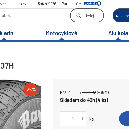
a@pneumatico.cz
tel: 546 421 126
Partner sítě
Hledej
REZERV
kladní
Motocyklové
Alu kola
107H
-
35
%
Běžná cena:
4 714
Kč
(-
35
%)
Skladem do 48h (4 ks)
-
+
ks