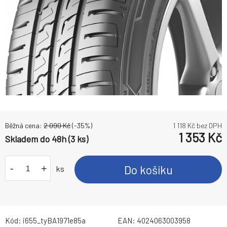
Běžná cena:
2 090
Kč
(-
35
%)
1 118
Kč bez DPH
1 353
Kč
Skladem do 48h (3 ks)
-
+
Do košíku
ks
Kód:
i655_tyBA1971e85a
EAN:
4024063003958