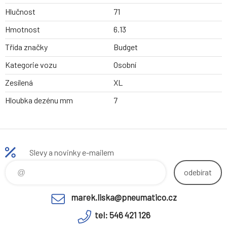
Hlučnost
71
Hmotnost
6.13
Třída značky
Budget
Kategorie vozu
Osobní
Zesílená
XL
Hloubka dezénu mm
7
Slevy a novinky e-mailem
odebírat
marek.liska@pneumatico.cz
tel: 546 421 126