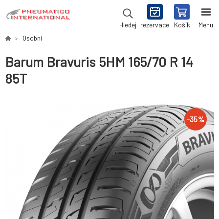
rezervace
Košík
Menu
Hledej
Osobní
Barum Bravuris 5HM 165/70 R 14
85T
-
35
%