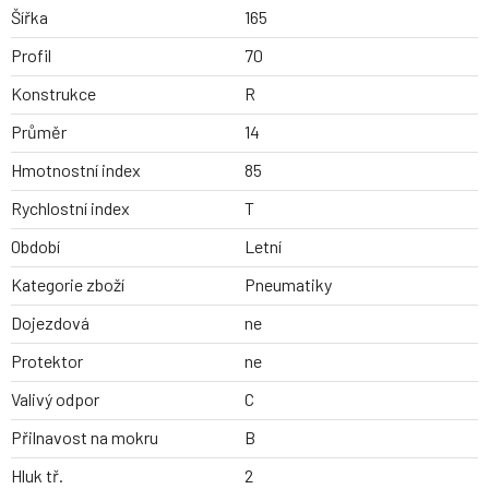
Šířka
165
Profil
70
Konstrukce
R
Průměr
14
Hmotnostní index
85
Rychlostní index
T
Období
Letní
Kategorie zboží
Pneumatiky
Dojezdová
ne
Protektor
ne
Valivý odpor
C
Přilnavost na mokru
B
Hluk tř.
2