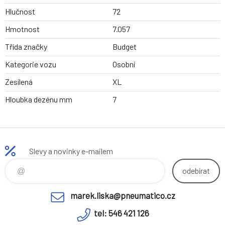
Hlučnost
72
Hmotnost
7.057
Třída značky
Budget
Kategorie vozu
Osobní
Zesílená
XL
Hloubka dezénu mm
7
Slevy a novinky e-mailem
odebírat
marek.liska@pneumatico.cz
tel: 546 421 126