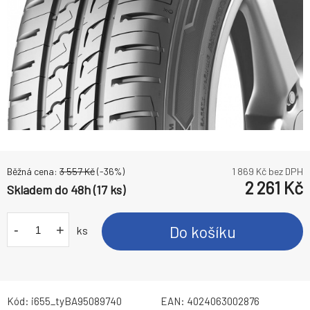
Běžná cena:
3 557
Kč
(-
36
%)
1 869
Kč bez DPH
2 261
Kč
Skladem do 48h (17 ks)
-
+
Do košíku
ks
Kód:
i655_tyBA95089740
EAN:
4024063002876