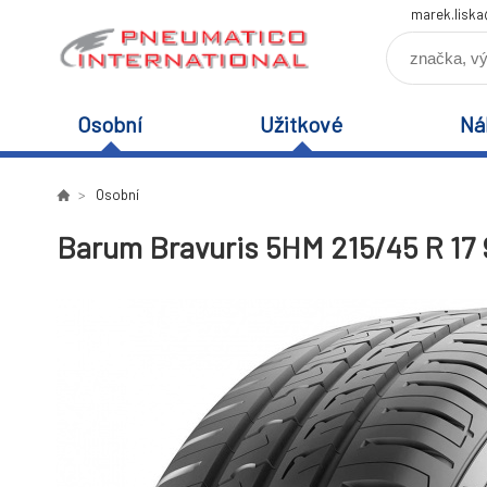
marek.lisk
Osobní
Užitkové
Ná
Osobní
Barum Bravuris 5HM 215/45 R 17 