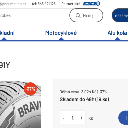
a@pneumatico.cz
tel: 546 421 126
Partner sítě
Hledej
REZERV
kladní
Motocyklové
Alu kola
91Y
-
37
%
Běžná cena:
3 024
Kč
(-
37
%)
Skladem do 48h (19 ks)
-
+
ks