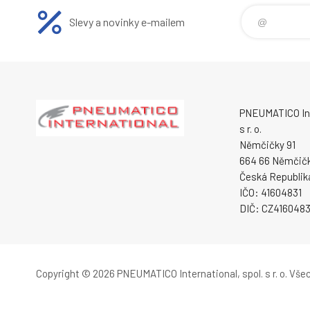
Slevy a novinky e-mailem
PNEUMATICO Int
s r. o.
Němčičky 91
664 66 Němčič
Česká Republik
IČO: 41604831
DIČ: CZ4160483
Copyright © 2026 PNEUMATICO International, spol. s r. o.
Všec