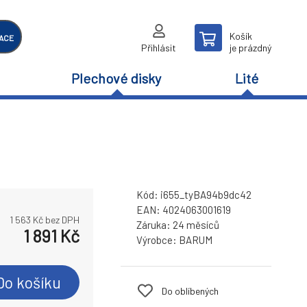
Košík
ACE
Přihlásit
je prázdný
Plechové disky
Lité
Kód:
i655_tyBA94b9dc42
EAN:
4024063001619
1 563
Kč bez DPH
Záruka:
24 měsíců
1 891
Kč
Výrobce:
BARUM
Do košíku
Do oblíbených