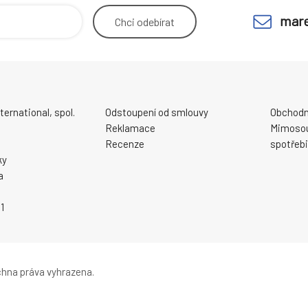
mare
Chci
odebírat
ernational, spol.
Odstoupení od smlouvy
Obchodn
Reklamace
Mimosou
Recenze
spotřebi
ky
a
1
hna práva vyhrazena.