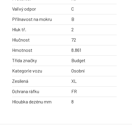
Valivý odpor
C
Přilnavost na mokru
B
Hluk tř.
2
Hlučnost
72
Hmotnost
8.861
Třída značky
Budget
Kategorie vozu
Osobní
Zesílená
XL
Ochrana ráfku
FR
Hloubka dezénu mm
8