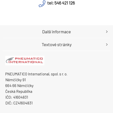
tel: 546 421 126
Další informace
Textové stránky
PNEUMATICO International, spol. s r. o.
Němčičky 91
664 66 Němčičky
Česká Republika
IČO: 41604831
DIČ: CZ41604831