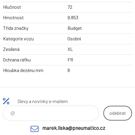
Hlučnost
72
Hmotnost
9.853
Třída značky
Budget
Kategorie vozu
Osobní
Zesílená
XL
Ochrana ráfku
FR
Hloubka dezénu mm
8
Slevy a novinky e-mailem
odebírat
marek.liska@pneumatico.cz