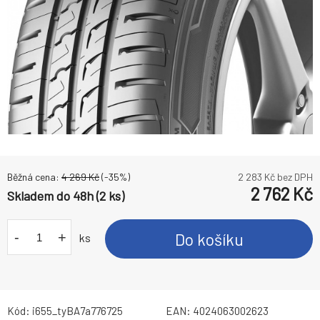
Běžná cena:
4 269
Kč
(-
35
%)
2 283
Kč bez DPH
2 762
Kč
Skladem do 48h (2 ks)
-
+
Do košíku
ks
Kód:
i655_tyBA7a776725
EAN:
4024063002623