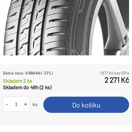
Běžná cena:
3 380
Kč
(-
33
%)
1 877
Kč bez DPH
2 271
Kč
Skladem 2 ks
Skladem do 48h (2 ks)
-
+
Do košíku
ks