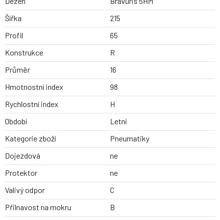
Dezen
Bravuris 5HM
Šířka
215
Profil
65
Konstrukce
R
Průměr
16
Hmotnostní index
98
Rychlostní index
H
Období
Letní
Kategorie zboží
Pneumatiky
Dojezdová
ne
Protektor
ne
Valivý odpor
C
Přilnavost na mokru
B