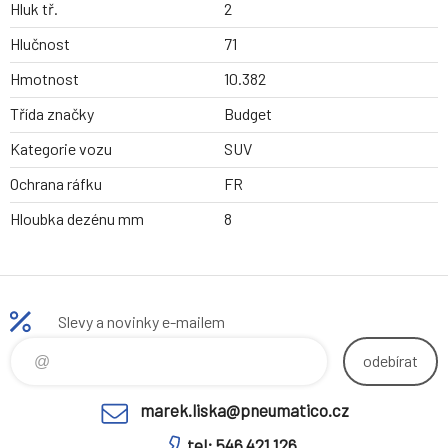
Hluk tř.
2
Hlučnost
71
Hmotnost
10.382
Třída značky
Budget
Kategorie vozu
SUV
Ochrana ráfku
FR
Hloubka dezénu mm
8
Slevy a novinky e-mailem
odebírat
marek.liska@pneumatico.cz
tel: 546 421 126