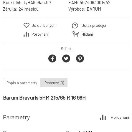
Kód:
i655_tyBA9e9a53f7
EAN:
4024063001442
Záruka:
24 měsíců
Výrobce:
BARUM
Do oblíbených
Dotaz prodejci
Porovnání
Hlídání
Sdílet
Popis a parametry
Recenze (0)
Barum Bravuris 5HM 215/65 R 16 98H
Parametry
Porovnání