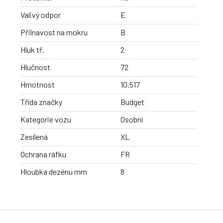
Valivý odpor
E
Přilnavost na mokru
B
Hluk tř.
2
Hlučnost
72
Hmotnost
10.517
Třída značky
Budget
Kategorie vozu
Osobní
Zesílená
XL
Ochrana ráfku
FR
Hloubka dezénu mm
8