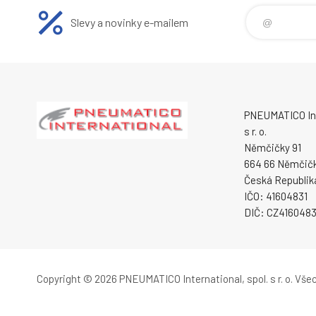
Slevy a novinky e-mailem
PNEUMATICO Int
s r. o.
Němčičky 91
664 66 Němčič
Česká Republik
IČO: 41604831
DIČ: CZ4160483
Copyright © 2026 PNEUMATICO International, spol. s r. o.
Všec