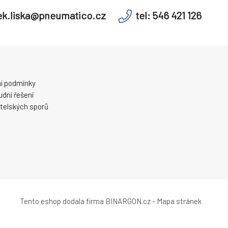
k.liska@pneumatico.cz
tel: 546 421 126
í podmínky
dní řešení
telských sporů
Tento eshop dodala firma
BINARGON.cz
-
Mapa stránek