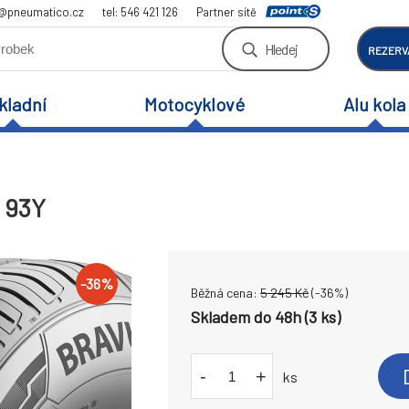
a@pneumatico.cz
tel: 546 421 126
Partner sítě
Hledej
REZERV
kladní
Motocyklové
Alu kola
 93Y
-
36
%
Běžná cena:
5 245
Kč
(-
36
%)
Skladem do 48h (3 ks)
-
+
ks