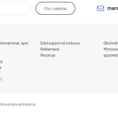
mare
Chci
odebírat
ernational, spol.
Odstoupení od smlouvy
Obchodn
Reklamace
Mimosou
Recenze
spotřebi
ky
a
1
hna práva vyhrazena.