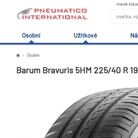
marek.lisk
Osobní
Užitkové
Ná
Osobní
Barum Bravuris 5HM 225/40 R 19