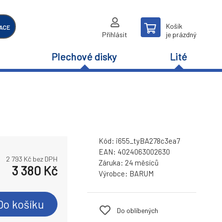
Košík
ACE
Přihlásit
je prázdný
Plechové disky
Lité
Kód:
i655_tyBA278c3ea7
EAN:
4024063002630
2 793
Kč bez DPH
Záruka:
24 měsíců
3 380
Kč
Výrobce:
BARUM
Do košíku
Do oblíbených