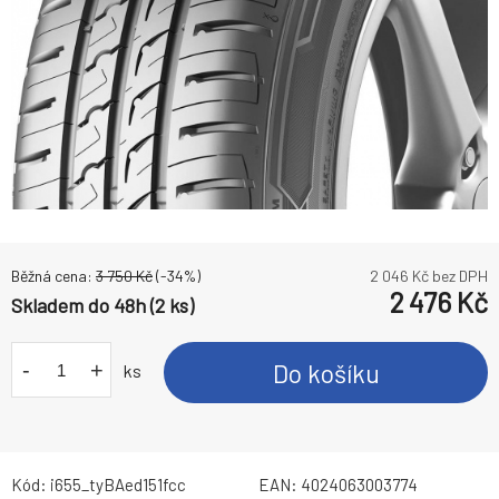
Běžná cena:
3 750
Kč
(-
34
%)
2 046
Kč bez DPH
2 476
Kč
Skladem do 48h (2 ks)
-
+
Do košíku
ks
Kód:
i655_tyBAed151fcc
EAN:
4024063003774