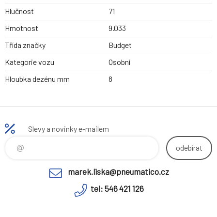
Hlučnost
71
Hmotnost
9.033
Třída značky
Budget
Kategorie vozu
Osobní
Hloubka dezénu mm
8
Slevy a novinky e-mailem
odebírat
marek.liska@pneumatico.cz
tel: 546 421 126