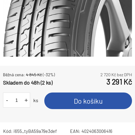
Běžná cena:
4 845
Kč
(-
32
%)
2 720
Kč bez DPH
3 291
Kč
Skladem do 48h (2 ks)
-
+
Do košíku
ks
Kód:
i655_tyBA59a79e3def
EAN:
4024063006416