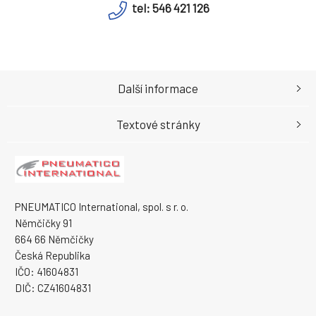
tel: 546 421 126
Další informace
Textové stránky
PNEUMATICO International, spol. s r. o.
Němčičky 91
664 66 Němčičky
Česká Republika
IČO: 41604831
DIČ: CZ41604831