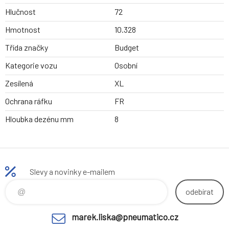
Hlučnost
72
Hmotnost
10.328
Třída značky
Budget
Kategorie vozu
Osobní
Zesílená
XL
Ochrana ráfku
FR
Hloubka dezénu mm
8
Slevy a novinky e-mailem
odebírat
marek.liska@pneumatico.cz