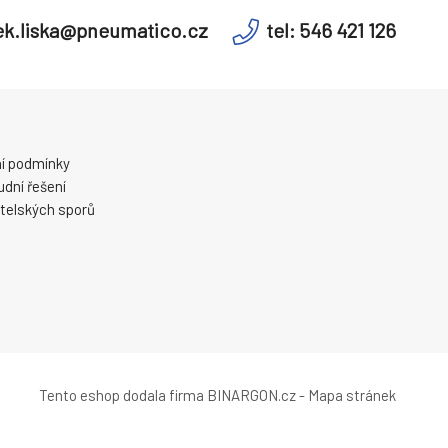
k.liska@pneumatico.cz
tel: 546 421 126
í podmínky
dní řešení
telských sporů
Tento eshop dodala firma
BINARGON.cz
-
Mapa stránek