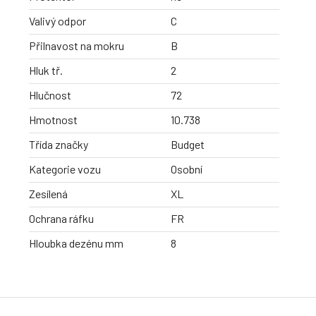
Valivý odpor
C
Přilnavost na mokru
B
Hluk tř.
2
Hlučnost
72
Hmotnost
10.738
Třída značky
Budget
Kategorie vozu
Osobní
Zesílená
XL
Ochrana ráfku
FR
Hloubka dezénu mm
8