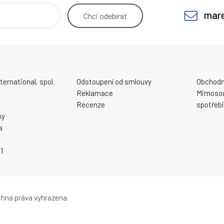
mare
Chci
odebírat
ernational, spol.
Odstoupení od smlouvy
Obchodn
Reklamace
Mimosou
Recenze
spotřebi
ky
a
1
hna práva vyhrazena.