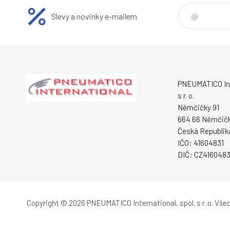
Slevy a novinky e-mailem
PNEUMATICO Int
s r. o.
Němčičky 91
664 66 Němčič
Česká Republik
IČO: 41604831
DIČ: CZ4160483
Copyright © 2026 PNEUMATICO International, spol. s r. o.
Všec