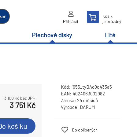
Košík
ACE
Přihlásit
je prázdný
Plechové disky
Lité
Kód:
i655_tyBAc0c433a5
EAN:
4024063002982
3 100
Kč bez DPH
Záruka:
24 měsíců
3 751
Kč
Výrobce:
BARUM
Do košíku
Do oblíbených