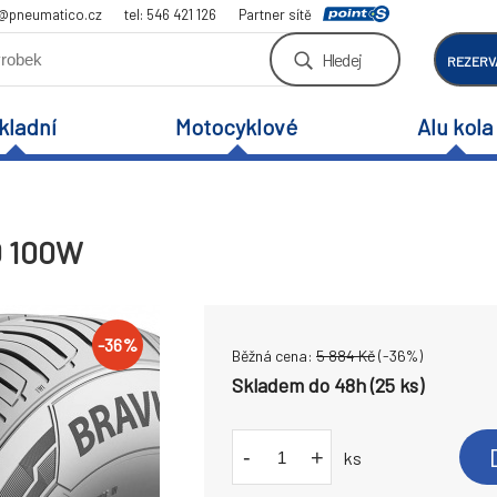
a@pneumatico.cz
tel: 546 421 126
Partner sítě
Hledej
REZERV
kladní
Motocyklové
Alu kola
0 100W
-
36
%
Běžná cena:
5 884
Kč
(-
36
%)
Skladem do 48h (25 ks)
-
+
ks