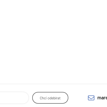
mare
Chci
odebírat