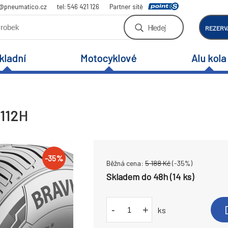
a@pneumatico.cz
tel: 546 421 126
Partner sítě
Hledej
REZERV
kladní
Motocyklové
Alu kola
 112H
-
35
%
Běžná cena:
5 188
Kč
(-
35
%)
Skladem do 48h (14 ks)
-
+
ks