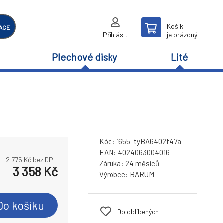
Košík
ACE
Přihlásit
je prázdný
Plechové disky
Lité
Kód:
i655_tyBA6402f47a
EAN:
4024063004016
2 775
Kč bez DPH
Záruka:
24 měsíců
3 358
Kč
Výrobce:
BARUM
Do košíku
Do oblíbených