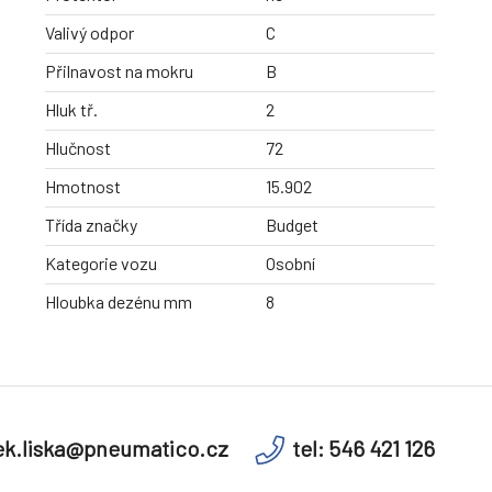
Valivý odpor
C
Přilnavost na mokru
B
Hluk tř.
2
Hlučnost
72
Hmotnost
15.902
Třída značky
Budget
Kategorie vozu
Osobní
Hloubka dezénu mm
8
k.liska@pneumatico.cz
tel: 546 421 126