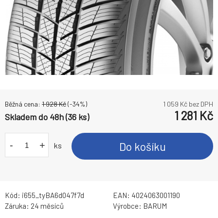
Běžná cena:
1 928
Kč
(-
34
%)
1 059
Kč bez DPH
1 281
Kč
Skladem do 48h (36 ks)
-
+
Do košíku
ks
Kód:
i655_tyBA6d047f7d
EAN:
4024063001190
Záruka:
24 měsíců
Výrobce:
BARUM