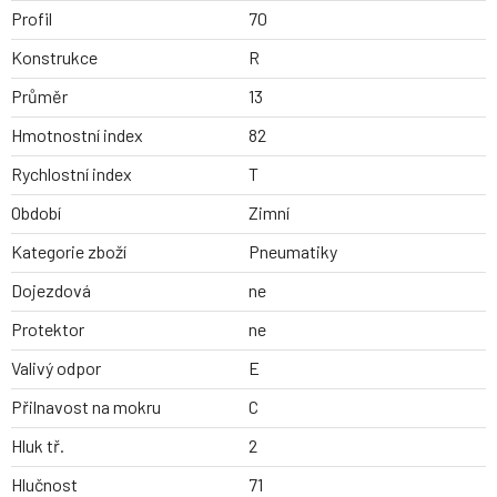
Profil
70
Konstrukce
R
Průměr
13
Hmotnostní index
82
Rychlostní index
T
Období
Zimní
Kategorie zboží
Pneumatiky
Dojezdová
ne
Protektor
ne
Valivý odpor
E
Přilnavost na mokru
C
Hluk tř.
2
Hlučnost
71