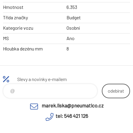
Hmotnost
6.353
Třída značky
Budget
Kategorie vozu
Osobní
MS
Ano
Hloubka dezénu mm
8
Slevy a novinky e-mailem
odebírat
marek.liska@pneumatico.cz
tel: 546 421 126