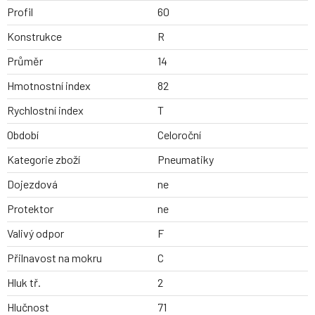
Profil
60
Konstrukce
R
Průměr
14
Hmotnostní index
82
Rychlostní index
T
Období
Celoroční
Kategorie zboží
Pneumatiky
Dojezdová
ne
Protektor
ne
Valivý odpor
F
Přilnavost na mokru
C
Hluk tř.
2
Hlučnost
71