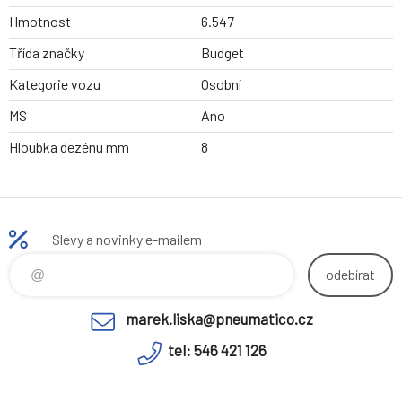
Hmotnost
6.547
Třída značky
Budget
Kategorie vozu
Osobní
MS
Ano
Hloubka dezénu mm
8
Slevy a novinky e-mailem
odebírat
marek.liska@pneumatico.cz
tel: 546 421 126