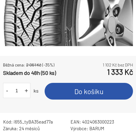
Běžná cena:
2 061
Kč
(-
35
%)
1 102
Kč bez DPH
1 333
Kč
Skladem do 48h (50 ks)
-
+
Do košíku
ks
Kód:
i655_tyBA35ead77a
EAN:
4024063000223
Záruka:
24 měsíců
Výrobce:
BARUM