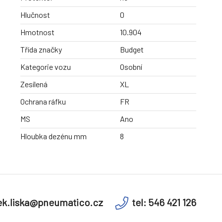
Hlučnost
0
Hmotnost
10.904
Třída značky
Budget
Kategorie vozu
Osobní
Zesílená
XL
Ochrana ráfku
FR
MS
Ano
Hloubka dezénu mm
8
k.liska@pneumatico.cz
tel: 546 421 126