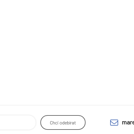
mare
Chci
odebírat