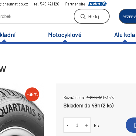
a@pneumatico.cz
tel: 546 421 126
Partner sítě
Hledej
REZERV
kladní
Motocyklové
Alu kola
5W
-
36
%
Běžná cena:
4 283
Kč
(-
36
%)
Skladem do 48h (2 ks)
-
+
ks