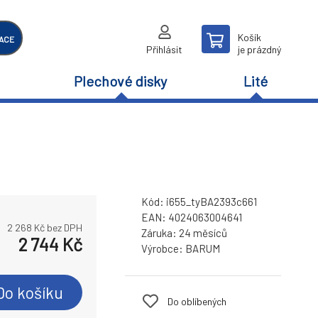
Košík
ACE
Přihlásit
je prázdný
Plechové disky
Lité
Kód:
i655_tyBA2393c661
EAN:
4024063004641
2 268
Kč bez DPH
Záruka:
24 měsíců
2 744
Kč
Výrobce:
BARUM
Do košíku
Do oblíbených