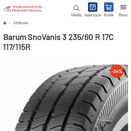
rezervace
Košík
Menu
Hledej
Užitkové
Barum SnoVanis 3 235/60 R 17C
117/115R
-
34
%