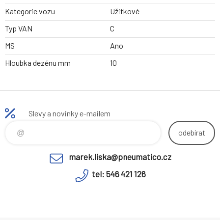
Kategorie vozu
Užitkové
Typ VAN
C
MS
Ano
Hloubka dezénu mm
10
Slevy a novinky e-mailem
odebírat
marek.liska@pneumatico.cz
tel: 546 421 126