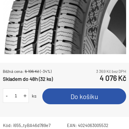
Běžná cena:
6 196
Kč
(-
34
%)
3 369
Kč bez DPH
4 076
Kč
Skladem do 48h (32 ks)
-
+
Do košíku
ks
Kód:
i655_tyBA46d789e7
EAN:
4024063005532