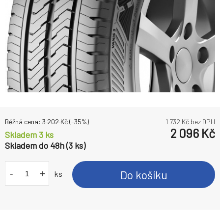
Běžná cena:
3 202
Kč
(-
35
%)
1 732
Kč bez DPH
2 096
Kč
Skladem 3 ks
Skladem do 48h (3 ks)
-
+
Do košíku
ks