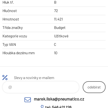
Hluk tř.
B
Hlučnost
72
Hmotnost
11.421
Třída značky
Budget
Kategorie vozu
Užitkové
Typ VAN
C
Hloubka dezénu mm
10
Slevy a novinky e-mailem
odebírat
marek.liska@pneumatico.cz
tel: 546 421 126