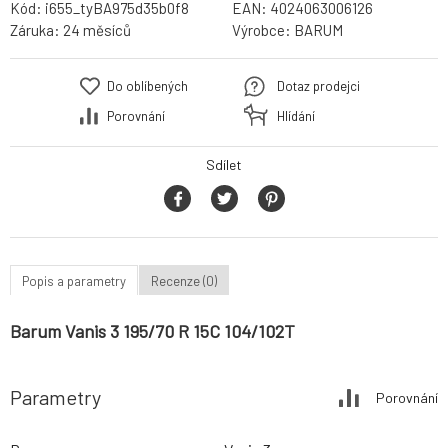
Kód:
i655_tyBA975d35b0f8
EAN:
4024063006126
Záruka:
24 měsíců
Výrobce:
BARUM
Do oblíbených
Dotaz prodejci
Porovnání
Hlídání
Sdílet
Popis a parametry
Recenze (0)
Barum Vanis 3 195/70 R 15C 104/102T
Parametry
Porovnání