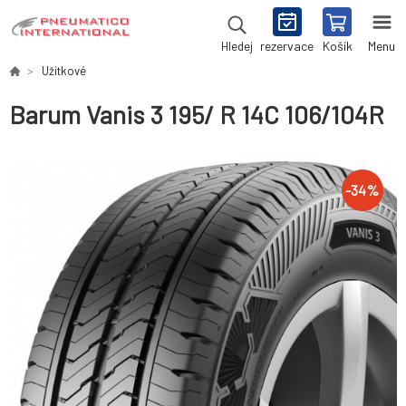
rezervace
Košík
Menu
Hledej
Užitkové
Barum Vanis 3 195/ R 14C 106/104R
-
34
%