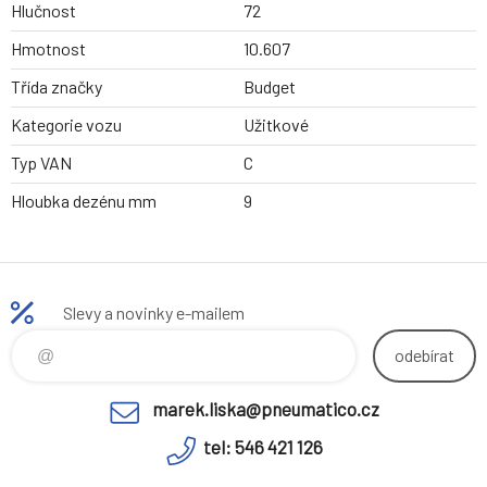
Hlučnost
72
Hmotnost
10.607
Třída značky
Budget
Kategorie vozu
Užitkové
Typ VAN
C
Hloubka dezénu mm
9
Slevy a novinky e-mailem
odebírat
marek.liska@pneumatico.cz
tel: 546 421 126