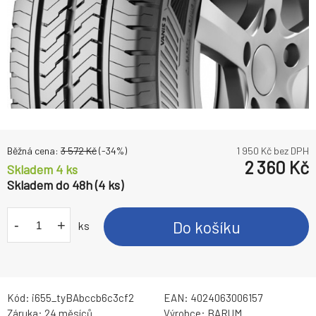
Běžná cena:
3 572
Kč
(-
34
%)
1 950
Kč bez DPH
2 360
Kč
Skladem 4 ks
Skladem do 48h (4 ks)
-
+
Do košíku
ks
Kód:
i655_tyBAbccb6c3cf2
EAN:
4024063006157
Záruka:
24 měsíců
Výrobce:
BARUM