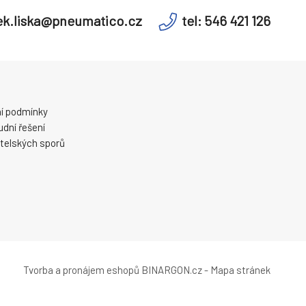
k.liska@pneumatico.cz
tel: 546 421 126
í podmínky
dní řešení
telských sporů
Tvorba a pronájem eshopů
BINARGON.cz
-
Mapa stránek