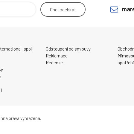
mare
Chci
odebírat
ernational, spol.
Odstoupení od smlouvy
Obchodn
Reklamace
Mimosou
Recenze
spotřebi
ky
a
1
hna práva vyhrazena.