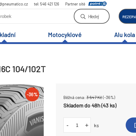
a@pneumatico.cz
tel: 546 421 126
Partner sítě
Hledej
REZERV
kladní
Motocyklové
Alu kola
16C 104/102T
-
36
%
Běžná cena:
3 647
Kč
(-
36
%)
Skladem do 48h (43 ks)
-
+
ks