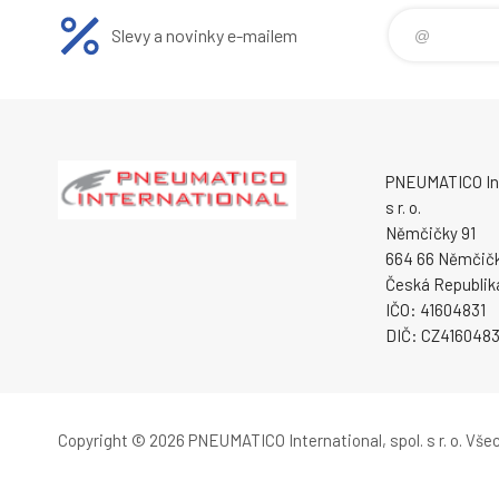
Slevy a novinky e-mailem
PNEUMATICO Int
s r. o.
Němčičky 91
664 66 Němčič
Česká Republik
IČO: 41604831
DIČ: CZ4160483
Copyright © 2026 PNEUMATICO International, spol. s r. o.
Všec