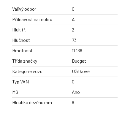
Valivý odpor
C
Přilnavost na mokru
A
Hluk tř.
2
Hlučnost
73
Hmotnost
11.186
Třída značky
Budget
Kategorie vozu
Užitkové
Typ VAN
C
MS
Ano
Hloubka dezénu mm
8