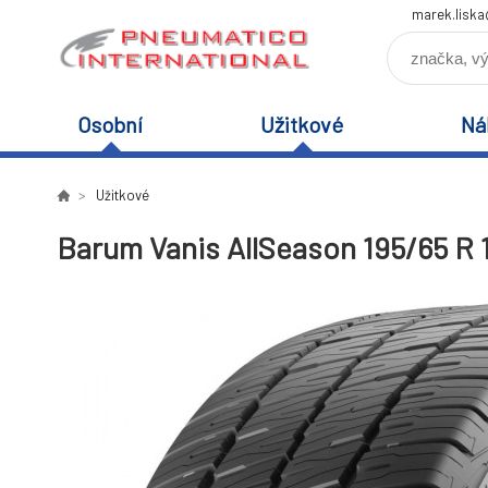
marek.lisk
Osobní
Užitkové
Ná
Užitkové
Barum Vanis AllSeason 195/65 R 