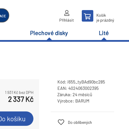
Košík
ACE
Přihlásit
je prázdný
Plechové disky
Lité
Kód:
i655_tyBAd90bc285
EAN:
4024063002395
1 931
Kč bez DPH
Záruka:
24 měsíců
2 337
Kč
Výrobce:
BARUM
Do košíku
Do oblíbených