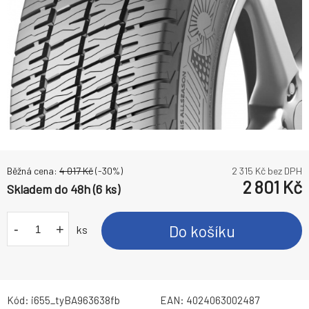
Běžná cena:
4 017
Kč
(-
30
%)
2 315
Kč bez DPH
2 801
Kč
Skladem do 48h (6 ks)
-
+
Do košíku
ks
Kód:
i655_tyBA963638fb
EAN:
4024063002487