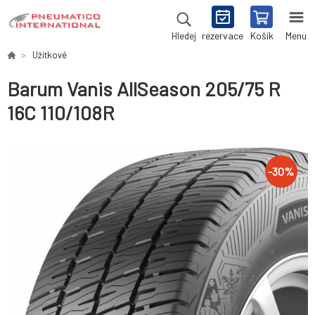
rezervace
Košík
Menu
Hledej
Užitkové
Barum Vanis AllSeason 205/75 R
16C 110/108R
-
30
%