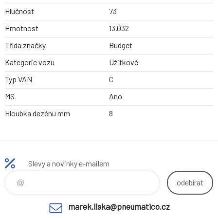
Hlučnost
73
Hmotnost
13.032
Třída značky
Budget
Kategorie vozu
Užitkové
Typ VAN
C
MS
Ano
Hloubka dezénu mm
8
Slevy a novinky e-mailem
odebírat
marek.liska@pneumatico.cz