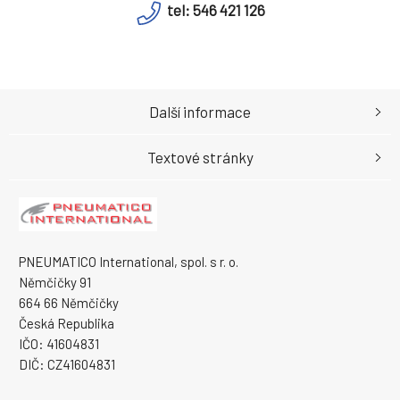
tel: 546 421 126
Další informace
Textové stránky
PNEUMATICO International, spol. s r. o.
Němčičky 91
664 66 Němčičky
Česká Republika
IČO: 41604831
DIČ: CZ41604831