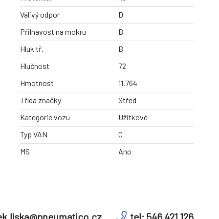
Valivý odpor
D
Přilnavost na mokru
B
Hluk tř.
B
Hlučnost
72
Hmotnost
11.764
Třída značky
Střed
Kategorie vozu
Užitkové
Typ VAN
C
MS
Ano
k.liska@pneumatico.cz
tel: 546 421 126