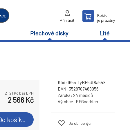
Košík
ACE
Přihlásit
je prázdný
Plechové disky
Lité
Kód:
i655_tyBF53f8a548
EAN:
3528707468956
2 121
Kč bez DPH
Záruka:
24 měsíců
2 566
Kč
Výrobce:
BFGoodrich
Do košíku
Do oblíbených