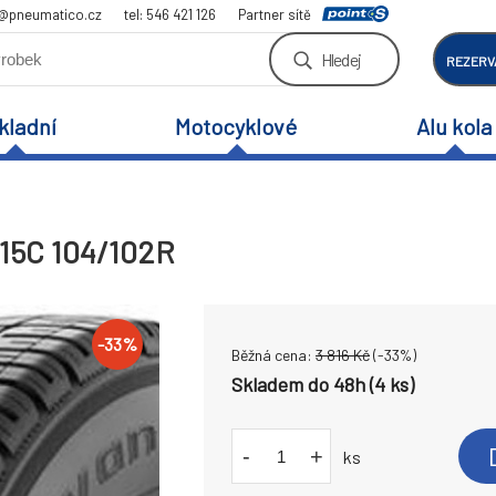
a@pneumatico.cz
tel: 546 421 126
Partner sítě
Hledej
REZERV
kladní
Motocyklové
Alu kola
 15C 104/102R
-
33
%
Běžná cena:
3 816
Kč
(-
33
%)
Skladem do 48h (4 ks)
-
+
ks