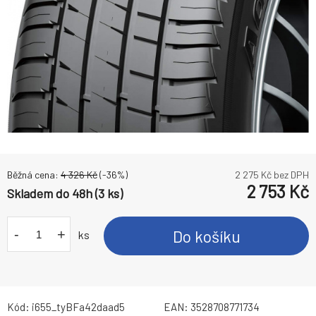
Běžná cena:
4 326
Kč
(-
36
%)
2 275
Kč bez DPH
2 753
Kč
Skladem do 48h (3 ks)
-
+
Do košíku
ks
Kód:
i655_tyBFa42daad5
EAN:
3528708771734