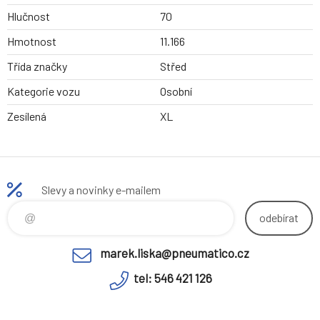
Hlučnost
70
Hmotnost
11.166
Třída značky
Střed
Kategorie vozu
Osobní
Zesílená
XL
Slevy a novinky e-mailem
odebírat
marek.liska@pneumatico.cz
tel: 546 421 126