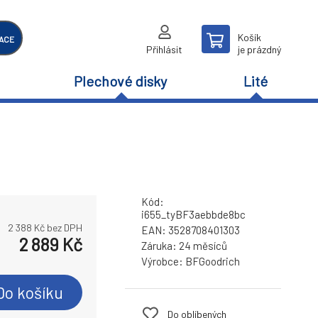
Košík
ACE
Přihlásit
je prázdný
Plechové disky
Lité
Kód:
i655_tyBF3aebbde8bc
2 388
Kč bez DPH
EAN:
3528708401303
2 889
Kč
Záruka:
24 měsíců
Výrobce:
BFGoodrich
Do košíku
Do oblíbených