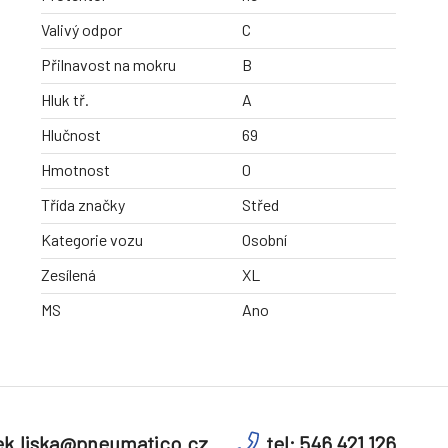
Valivý odpor
C
Přilnavost na mokru
B
Hluk tř.
A
Hlučnost
69
Hmotnost
0
Třída značky
Střed
Kategorie vozu
Osobní
Zesílená
XL
MS
Ano
k.liska@pneumatico.cz
tel: 546 421 126