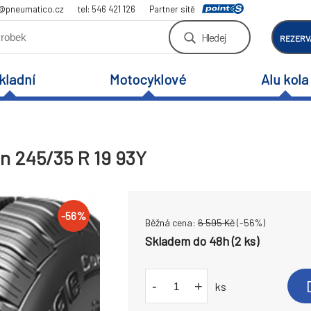
a@pneumatico.cz
tel: 546 421 126
Partner sítě
Hledej
REZERV
kladní
Motocyklové
Alu kola
n 245/35 R 19 93Y
-
56
%
Běžná cena:
6 595
Kč
(-
56
%)
Skladem do 48h (2 ks)
-
+
ks