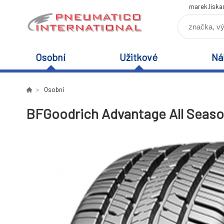
marek.lisk
Osobní
Užitkové
Ná
Osobní
BFGoodrich Advantage All Seaso