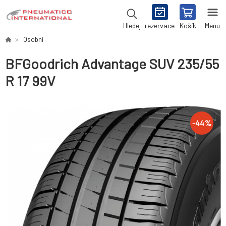
rezervace
Košík
Menu
Hledej
Osobní
BFGoodrich Advantage SUV 235/55
R 17 99V
-
44
%