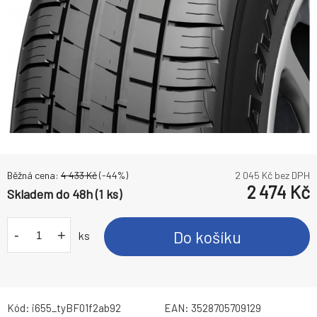
Běžná cena:
4 433
Kč
(-
44
%)
2 045
Kč bez DPH
2 474
Kč
Skladem do 48h (1 ks)
-
+
Do košíku
ks
Kód:
i655_tyBF01f2ab92
EAN:
3528705709129