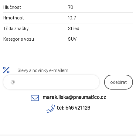
Hlučnost
70
Hmotnost
10.7
Třída značky
Střed
Kategorie vozu
SUV
Slevy a novinky e-mailem
odebírat
marek.liska@pneumatico.cz
tel: 546 421 126