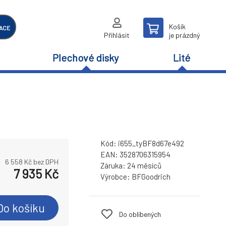
Košík
ACE
Přihlásit
je prázdný
Plechové disky
Lité
Kód:
i655_tyBF8d67e492
EAN:
3528706315954
6 558
Kč bez DPH
Záruka:
24 měsíců
7 935
Kč
Výrobce:
BFGoodrich
Do košíku
Do oblíbených