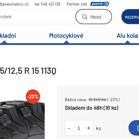
a@pneumatico.cz
tel: 546 421 126
Partner sítě
Hledej
REZERV
kladní
Motocyklové
Alu kola
5/12,5 R 15 113Q
-
23
%
Běžná cena:
10 349
Kč
(-
23
%)
Skladem do 48h (16 ks)
-
+
ks