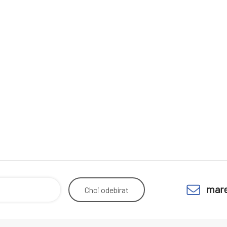
mare
Chci
odebírat