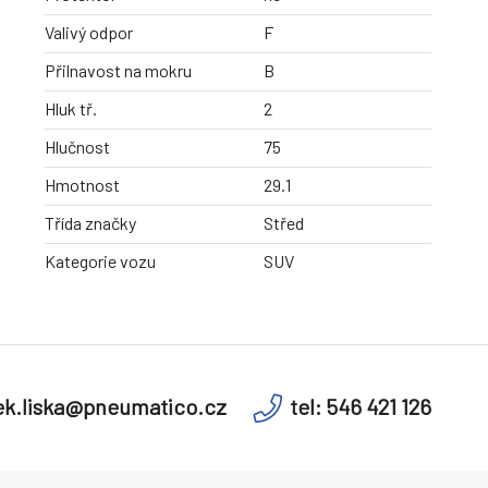
Valivý odpor
F
Přilnavost na mokru
B
Hluk tř.
2
Hlučnost
75
Hmotnost
29.1
Třída značky
Střed
Kategorie vozu
SUV
k.liska@pneumatico.cz
tel: 546 421 126