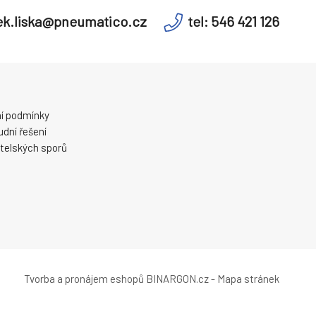
k.liska@pneumatico.cz
tel: 546 421 126
í podmínky
dní řešení
telských sporů
Tvorba a pronájem eshopů
BINARGON.cz
-
Mapa stránek