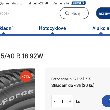
a@pneumatico.cz
tel: 546 421 126
Partner sítě
Hledej
REZERV
kladní
Motocyklové
Alu kola
25/40 R 18 92W
-
31
%
Běžná cena:
4 577
Kč
(-
31
%)
Skladem do 48h (20 ks)
-
+
ks