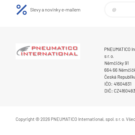
Slevy a novinky e-mailem
PNEUMATICO Int
s r. o.
Němčičky 91
664 66 Němčič
Česká Republik
IČO: 41604831
DIČ: CZ4160483
Copyright © 2026 PNEUMATICO International, spol. s r. o.
Všec