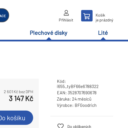
Košík
ACE
Přihlásit
je prázdný
Plechové disky
Lité
Kód:
i655_tyBF66e6788322
2 601
Kč bez DPH
EAN:
3528707690678
3 147
Kč
Záruka:
24 měsíců
Výrobce:
BFGoodrich
Do košíku
Do oblíbených