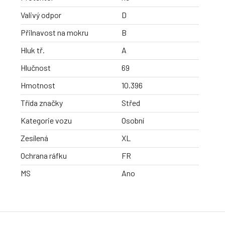
Valivý odpor
D
Přilnavost na mokru
B
Hluk tř.
A
Hlučnost
69
Hmotnost
10.396
Třída značky
Střed
Kategorie vozu
Osobní
Zesílená
XL
Ochrana ráfku
FR
MS
Ano