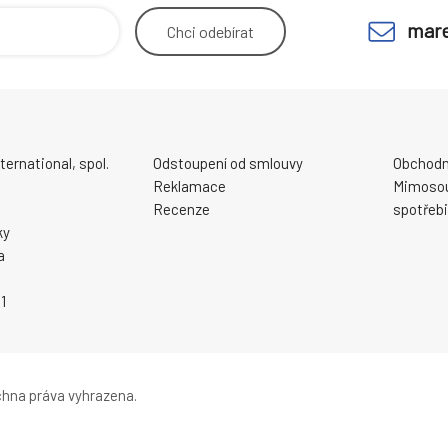
mare
Chci
odebírat
ernational, spol.
Odstoupení od smlouvy
Obchodn
Reklamace
Mimosou
Recenze
spotřebi
ky
a
1
hna práva vyhrazena.