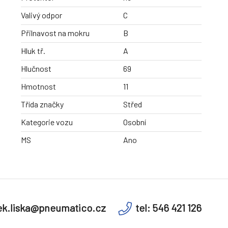
Valivý odpor
C
Přilnavost na mokru
B
Hluk tř.
A
Hlučnost
69
Hmotnost
11
Třída značky
Střed
Kategorie vozu
Osobní
MS
Ano
k.liska@pneumatico.cz
tel: 546 421 126