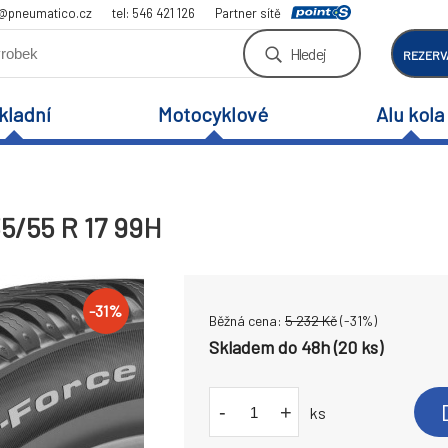
a@pneumatico.cz
tel: 546 421 126
Partner sítě
Hledej
REZERV
kladní
Motocyklové
Alu kola
5/55 R 17 99H
-
31
%
Běžná cena:
5 232
Kč
(-
31
%)
Skladem do 48h (20 ks)
-
+
ks