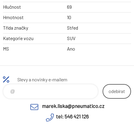
Hlučnost
69
Hmotnost
10
Třída značky
Střed
Kategorie vozu
SUV
MS
Ano
Slevy a novinky e-mailem
odebírat
marek.liska@pneumatico.cz
tel: 546 421 126