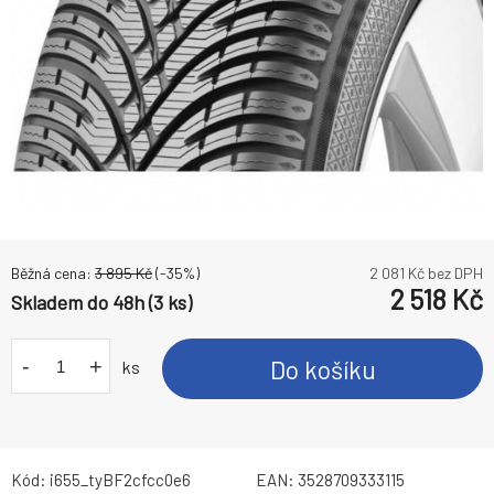
Běžná cena:
3 895
Kč
(-
35
%)
2 081
Kč bez DPH
2 518
Kč
Skladem do 48h (3 ks)
-
+
Do košíku
ks
Kód:
i655_tyBF2cfcc0e6
EAN:
3528709333115