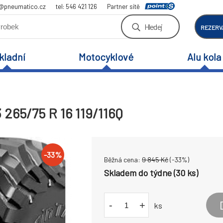
a@pneumatico.cz
tel: 546 421 126
Partner sítě
Hledej
REZERV
kladní
Motocyklové
Alu kola
265/75 R 16 119/116Q
-
33
%
Běžná cena:
9 845
Kč
(-
33
%)
Skladem do týdne (30 ks)
-
+
ks