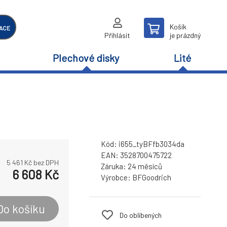
Košík
ACE
Přihlásit
je prázdný
Plechové disky
Lité
Kód:
i655_tyBFfb3034da
EAN:
3528700475722
5 461
Kč bez DPH
Záruka:
24 měsíců
6 608
Kč
Výrobce:
BFGoodrich
Do košíku
Do oblíbených