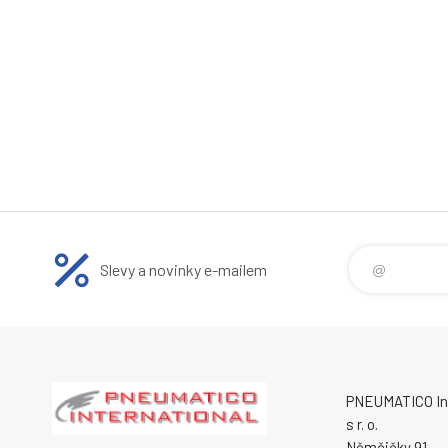
Slevy a novinky e-mailem
PNEUMATICO Int
s r. o.
Němčičky 91