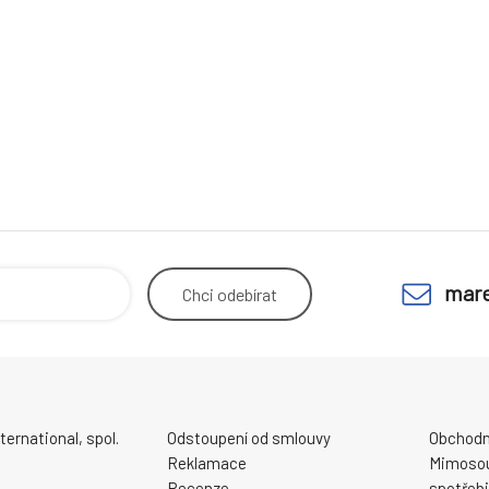
mare
Chci
odebírat
ernational, spol.
Odstoupení od smlouvy
Obchodn
Reklamace
Mimosou
Recenze
spotřebi