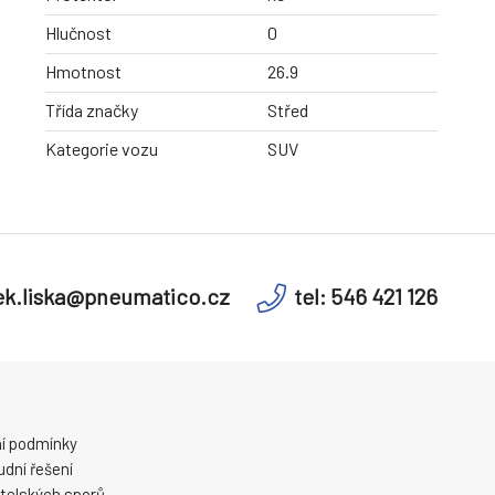
Hlučnost
0
Hmotnost
26.9
Třída značky
Střed
Kategorie vozu
SUV
k.liska@pneumatico.cz
tel: 546 421 126
í podmínky
dní řešení
telských sporů