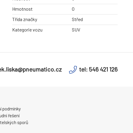
Hmotnost
0
Třída značky
Střed
Kategorie vozu
SUV
k.liska@pneumatico.cz
tel: 546 421 126
í podmínky
dní řešení
telských sporů