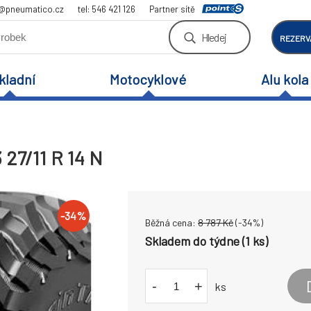
a@pneumatico.cz
tel: 546 421 126
Partner sítě
Hledej
REZERV
kladní
Motocyklové
Alu kola
27/11 R 14 N
-
34
%
Běžná cena:
8 787
Kč
(-
34
%)
Skladem do týdne (1 ks)
-
+
ks