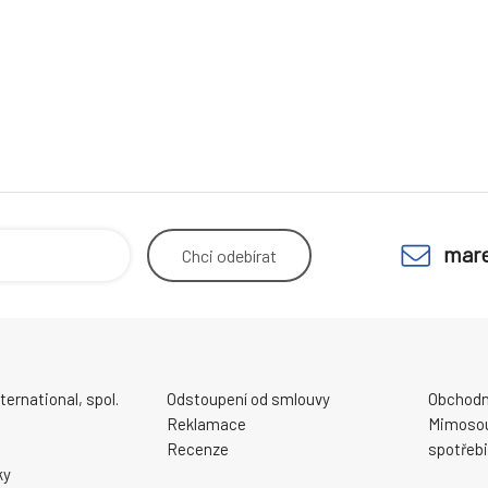
mare
Chci
odebírat
ernational, spol.
Odstoupení od smlouvy
Obchodn
Reklamace
Mimosou
Recenze
spotřebi
ky