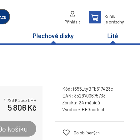
Košík
ACE
Přihlásit
je prázdný
Plechové disky
Lité
Kód:
i655_tyBFb617423c
EAN:
3528700675733
4 798
Kč bez DPH
Záruka:
24 měsíců
5 806
Kč
Výrobce:
BFGoodrich
Do košíku
Do oblíbených