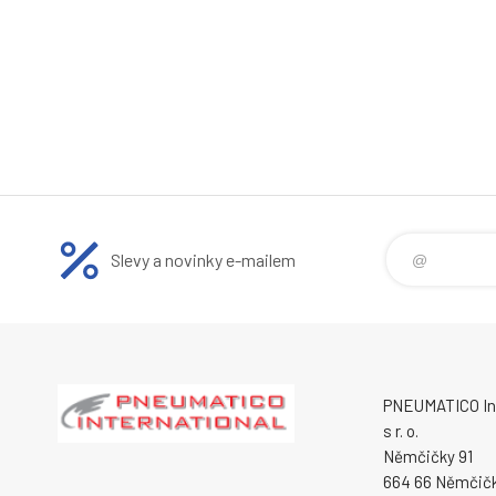
Slevy a novinky e-mailem
PNEUMATICO Int
s r. o.
Němčičky 91
664 66 Němčič