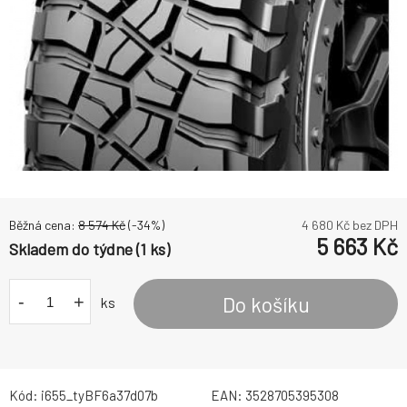
Běžná cena:
8 574
Kč
(-
34
%)
4 680
Kč bez DPH
5 663
Kč
Skladem do týdne (1 ks)
-
+
Do košíku
ks
Kód:
i655_tyBF6a37d07b
EAN:
3528705395308