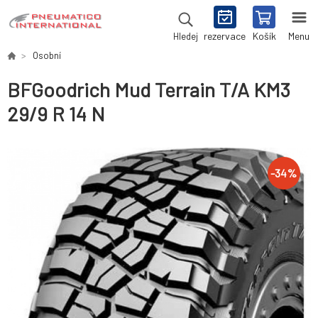
rezervace
Košík
Menu
Hledej
Osobní
BFGoodrich Mud Terrain T/A KM3
29/9 R 14 N
-
34
%